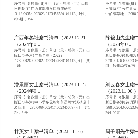
序号书 名数量(册)单价（元）总价（元）出版
序号书 名数量(册
日期备注1广西北部湾河口海岸研究
日期备注1云在青天 19 5
3118.00354.002023.0123456789101112小计共1
中的绿草地 2080.0016
种3册，354....
广西年鉴社赠书清单（2023.12.21）
陈锦山先生赠书清
（2024年0...
（2024年0...
序号书 名数量（册）单价（元）总价（元）出
序号书 名数量（册
版日期备注1广西年鉴（2022）
版日期备注1钦州发展蓝
1280.00280.002022.1223456789101112小计 共
2 78.00156.002
1 种...
国：钦州学院东南...
潘景丽女士赠书清单（2023.11.15）
刘云春女士赠
（2024年0...
（2023.11.08.
序号书 名数量（册）单价（元）总价（元）出
序号书 名数量（册
版日期备注1中小学多元智能英语教学活动设计
版日期备注1诗词
及应用 230.0060.002017.092345678小计 共1
368.00204.0020
种，2 册...
204 .00元, ...
甘英女士赠书清单（2023.11.16）
周子阳先生赠书清
（2024年01...
（2024年0...